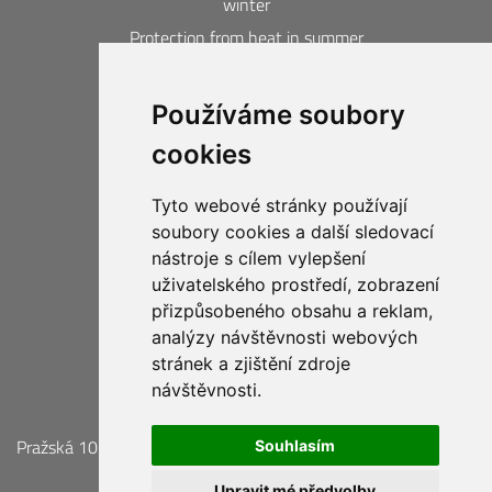
winter
Protection from heat in summer
Blown insulation calculator
Používáme soubory
Contacts
cookies
Acquired awards and certificates
20-year guarantee
Tyto webové stránky používají
Privacy Protection
soubory cookies a další sledovací
Business Compliance CIUR
nástroje s cílem vylepšení
uživatelského prostředí, zobrazení
přizpůsobeného obsahu a reklam,
analýzy návštěvnosti webových
stránek a zjištění zdroje
návštěvnosti.
Pražská 1012, 250 01 Brandýs nad Labem,
Tel.: +420 326 901
Souhlasím
411
Upravit mé předvolby