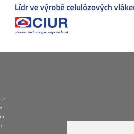
Lídr ve výrobě
celulózových vláke
ace
ění
em
ce
O