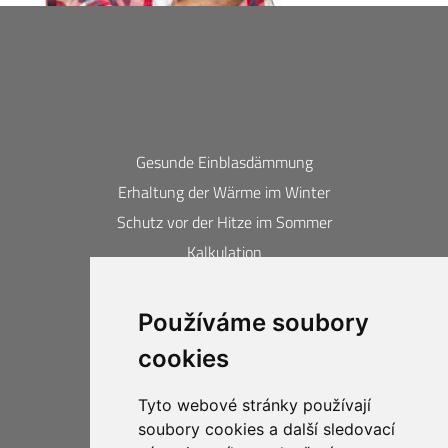
Gesunde Einblasdämmung
Erhaltung der Wärme im Winter
Schutz vor der Hitze im Sommer
Kalkulation
Kontakte
Používáme soubory
Erlangte Auszeichnungen und
cookies
Zertifikate
20 Jahre Gewährleistung
Tyto webové stránky používají
Schutz der Privatsphäre
soubory cookies a další sledovací
Business compliance CIUR