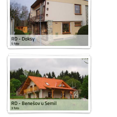
RD - Doksy
5 foto
RD - Benešov u Semil
3 foto