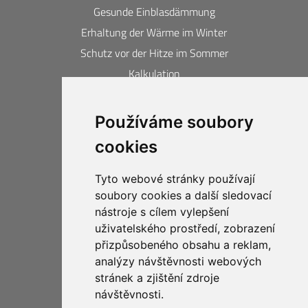
Gesunde Einblasdämmung
Erhaltung der Wärme im Winter
Schutz vor der Hitze im Sommer
Kalkulation
Kontakte
Používáme soubory
Erlangte Auszeichnungen und
cookies
Zertifikate
20 Jahre Gewährleistung
Tyto webové stránky používají
Schutz der Privatsphäre
soubory cookies a další sledovací
Business compliance CIUR
nástroje s cílem vylepšení
uživatelského prostředí, zobrazení
přizpůsobeného obsahu a reklam,
analýzy návštěvnosti webových
stránek a zjištění zdroje
návštěvnosti.