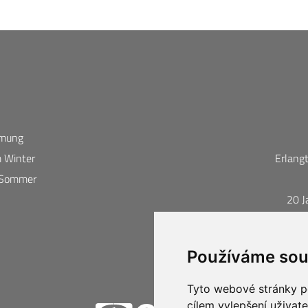
mmung
m Winter
Erlang
m Sommer
20 J
Sch
Busi
Používáme sou
Tyto webové stránky po
cílem vylepšení uživat