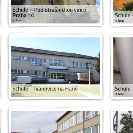
Schule – Pod Strašnickou vinicí,
Praha 10
Schule 
6 foto
3 foto
Schule – Ivanovice na Hané
Schule 
2 foto
3 foto