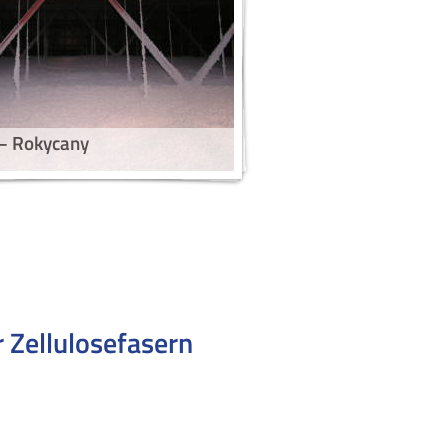
 – Rokycany
r Zellulosefasern