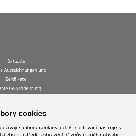
Kontakte
te Auszeichnungen und
Zertifikate
ahre Gewährleistung
utz der Privatsphäre
ness compliance CIUR
bory cookies
užívají soubory cookies a další sledovací nástroje s
elského prostředí, zobrazení přizpůsobeného obsahu