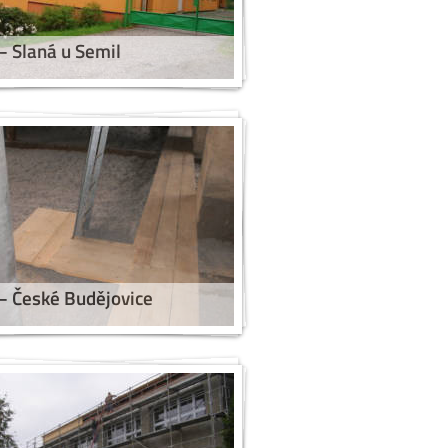
– Slaná u Semil
– České Budějovice