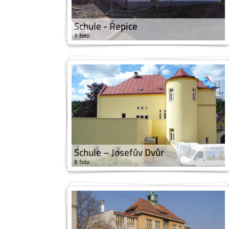
Schule - Řepice
7 foto
Schule – Josefův Dvůr
8 foto