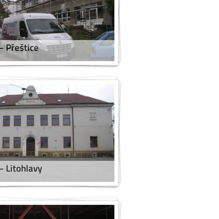
 Přeštice
– Litohlavy