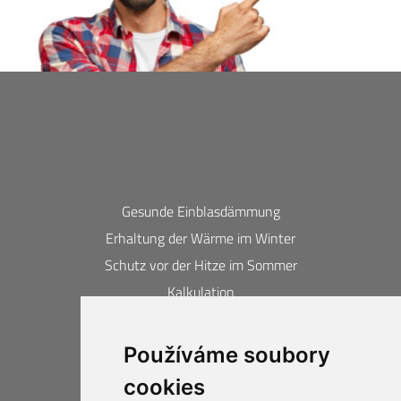
Gesunde Einblasdämmung
Erhaltung der Wärme im Winter
Schutz vor der Hitze im Sommer
Kalkulation
Kontakte
Používáme soubory
Erlangte Auszeichnungen und
cookies
Zertifikate